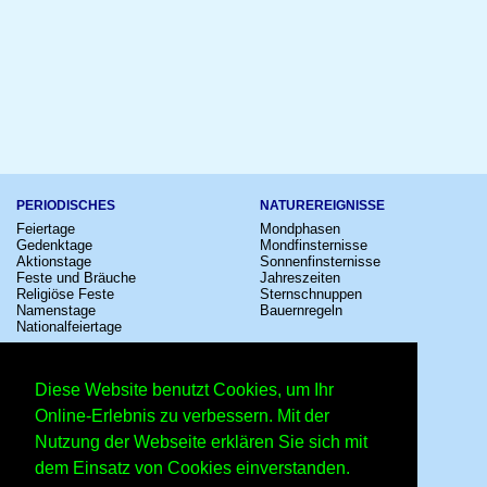
PERIODISCHES
NATUREREIGNISSE
Feiertage
Mondphasen
Gedenktage
Mondfinsternisse
Aktionstage
Sonnenfinsternisse
Feste und Bräuche
Jahreszeiten
Religiöse Feste
Sternschnuppen
Namenstage
Bauernregeln
Nationalfeiertage
KULTUR
SONSTIGE
Konzerte
Zeitumstellung
Diese Website benutzt Cookies, um Ihr
Kinostarts
Sternzeichen
Festivals
Schalttage
Online-Erlebnis zu verbessern. Mit der
Großevents
Wahltage
Nutzung der Webseite erklären Sie sich mit
Fußball
Messen
Comedy
Erinnerungen
dem Einsatz von Cookies einverstanden.
Shows
Volksfeste