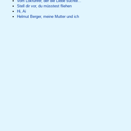
Vom Lokführer, der die Liebe suchte...
Stell dir vor, du müsstest fliehen
Hi, Ai
Helmut Berger, meine Mutter und ich