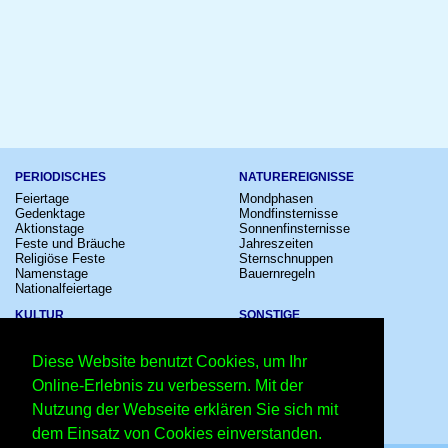
PERIODISCHES
NATUREREIGNISSE
Feiertage
Mondphasen
Gedenktage
Mondfinsternisse
Aktionstage
Sonnenfinsternisse
Feste und Bräuche
Jahreszeiten
Religiöse Feste
Sternschnuppen
Namenstage
Bauernregeln
Nationalfeiertage
KULTUR
SONSTIGE
Konzerte
Zeitumstellung
Kinostarts
Sternzeichen
Diese Website benutzt Cookies, um Ihr
Festivals
Schalttage
Großevents
Wahltage
Online-Erlebnis zu verbessern. Mit der
Fußball
Messen
Nutzung der Webseite erklären Sie sich mit
Comedy
Erinnerungen
Shows
Volksfeste
dem Einsatz von Cookies einverstanden.