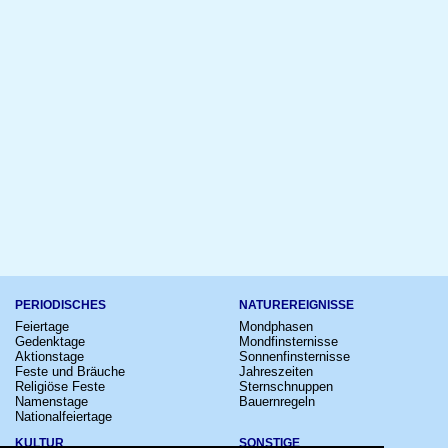
PERIODISCHES
NATUREREIGNISSE
Feiertage
Mondphasen
Gedenktage
Mondfinsternisse
Aktionstage
Sonnenfinsternisse
Feste und Bräuche
Jahreszeiten
Religiöse Feste
Sternschnuppen
Namenstage
Bauernregeln
Nationalfeiertage
KULTUR
SONSTIGE