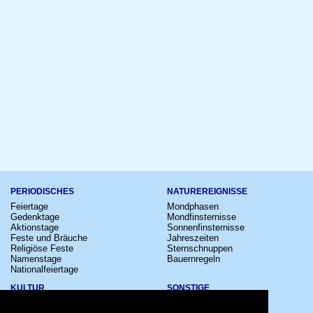
PERIODISCHES
NATUREREIGNISSE
Feiertage
Mondphasen
Gedenktage
Mondfinsternisse
Aktionstage
Sonnenfinsternisse
Feste und Bräuche
Jahreszeiten
Religiöse Feste
Sternschnuppen
Namenstage
Bauernregeln
Nationalfeiertage
KULTUR
SONSTIGE
Konzerte
Zeitumstellung