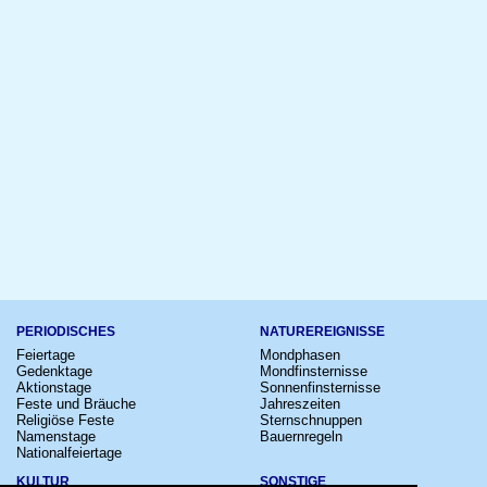
PERIODISCHES
NATUREREIGNISSE
Feiertage
Mondphasen
Gedenktage
Mondfinsternisse
Aktionstage
Sonnenfinsternisse
Feste und Bräuche
Jahreszeiten
Religiöse Feste
Sternschnuppen
Namenstage
Bauernregeln
Nationalfeiertage
KULTUR
SONSTIGE