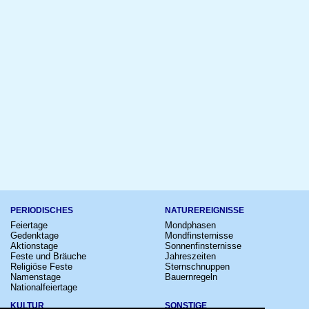
PERIODISCHES
NATUREREIGNISSE
Feiertage
Mondphasen
Gedenktage
Mondfinsternisse
Aktionstage
Sonnenfinsternisse
Feste und Bräuche
Jahreszeiten
Religiöse Feste
Sternschnuppen
Namenstage
Bauernregeln
Nationalfeiertage
KULTUR
SONSTIGE