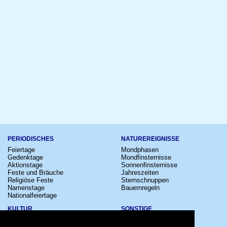
PERIODISCHES
NATUREREIGNISSE
Feiertage
Mondphasen
Gedenktage
Mondfinsternisse
Aktionstage
Sonnenfinsternisse
Feste und Bräuche
Jahreszeiten
Religiöse Feste
Sternschnuppen
Namenstage
Bauernregeln
Nationalfeiertage
KULTUR
SONSTIGE
Konzerte
Zeitumstellung