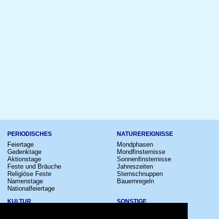
PERIODISCHES
NATUREREIGNISSE
Feiertage
Mondphasen
Gedenktage
Mondfinsternisse
Aktionstage
Sonnenfinsternisse
Feste und Bräuche
Jahreszeiten
Religiöse Feste
Sternschnuppen
Namenstage
Bauernregeln
Nationalfeiertage
KULTUR
SONSTIGE
Konzerte
Zeitumstellung