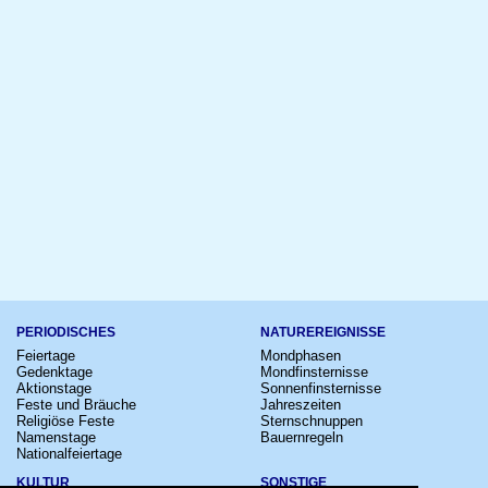
PERIODISCHES
NATUREREIGNISSE
Feiertage
Mondphasen
Gedenktage
Mondfinsternisse
Aktionstage
Sonnenfinsternisse
Feste und Bräuche
Jahreszeiten
Religiöse Feste
Sternschnuppen
Namenstage
Bauernregeln
Nationalfeiertage
KULTUR
SONSTIGE