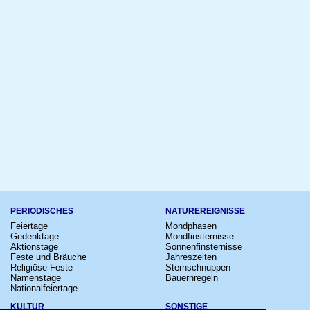
PERIODISCHES
NATUREREIGNISSE
Feiertage
Mondphasen
Gedenktage
Mondfinsternisse
Aktionstage
Sonnenfinsternisse
Feste und Bräuche
Jahreszeiten
Religiöse Feste
Sternschnuppen
Namenstage
Bauernregeln
Nationalfeiertage
KULTUR
SONSTIGE