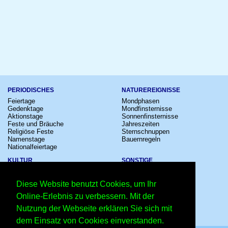
PERIODISCHES
NATUREREIGNISSE
Feiertage
Mondphasen
Gedenktage
Mondfinsternisse
Aktionstage
Sonnenfinsternisse
Feste und Bräuche
Jahreszeiten
Religiöse Feste
Sternschnuppen
Namenstage
Bauernregeln
Nationalfeiertage
KULTUR
SONSTIGE
Konzerte
Zeitumstellung
Kinostarts
Sternzeichen
Diese Website benutzt Cookies, um Ihr
Festivals
Schalttage
Großevents
Wahltage
Online-Erlebnis zu verbessern. Mit der
Fußball
Messen
Nutzung der Webseite erklären Sie sich mit
Comedy
Erinnerungen
Shows
Volksfeste
dem Einsatz von Cookies einverstanden.