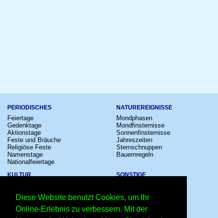
PERIODISCHES
NATUREREIGNISSE
Feiertage
Mondphasen
Gedenktage
Mondfinsternisse
Aktionstage
Sonnenfinsternisse
Feste und Bräuche
Jahreszeiten
Religiöse Feste
Sternschnuppen
Namenstage
Bauernregeln
Nationalfeiertage
KULTUR
SONSTIGE
Konzerte
Zeitumstellung
Kinostarts
Sternzeichen
Diese Website benutzt Cookies, um Ihr
Festivals
Schalttage
Großevents
Wahltage
Online-Erlebnis zu verbessern. Mit der
Fußball
Messen