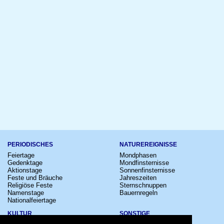
PERIODISCHES
NATUREREIGNISSE
Feiertage
Mondphasen
Gedenktage
Mondfinsternisse
Aktionstage
Sonnenfinsternisse
Feste und Bräuche
Jahreszeiten
Religiöse Feste
Sternschnuppen
Namenstage
Bauernregeln
Nationalfeiertage
KULTUR
SONSTIGE