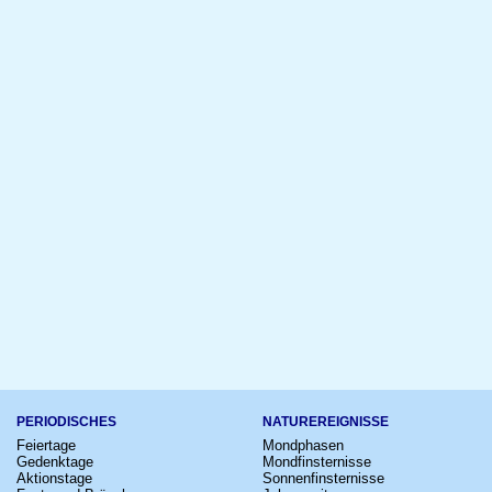
PERIODISCHES
NATUREREIGNISSE
Feiertage
Mondphasen
Gedenktage
Mondfinsternisse
Aktionstage
Sonnenfinsternisse