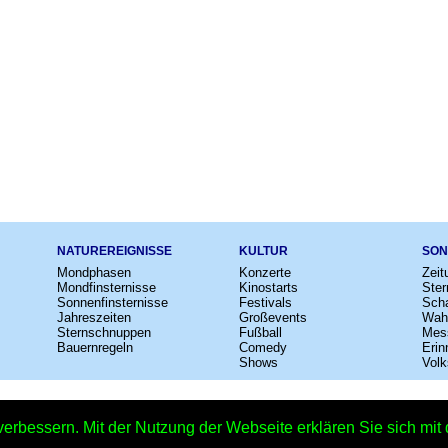
NATUREREIGNISSE
KULTUR
SON
Mondphasen
Konzerte
Zeit
Mondfinsternisse
Kinostarts
Ster
Sonnenfinsternisse
Festivals
Scha
Jahreszeiten
Großevents
Wah
Sternschnuppen
Fußball
Mes
Bauernregeln
Comedy
Erin
Shows
Volk
e
–
Kalender
–
Lexikon
–
App
–
Sitemap
–
Impressum
–
Datenschutzhinweis
verbessern. Mit der Nutzung der Webseite erklären Sie sich mi
Kinostart: Adam M1s1n! - 17.11.2016 – Copyright © 2026 Kleiner Kalender