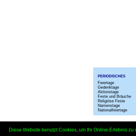
PERIODISCHES
Feiertage
Gedenktage
Aktionstage
Feste und Bräuche
Religiöse Feste
Namenstage
Nationalfeiertage
Startseit
Diese Website benutzt Cookies, um Ihr Online-Erlebnis zu 