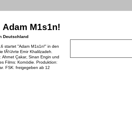
t: Adam M1s1n!
in Deutschland
 startet "Adam M1s1n!" in den
e fÃ¼hrte Emir Khalilzadeh.
.: Ahmet Çakar, Sinan Engin und
es Films: Komödie. Produktion:
tar. FSK: freigegeben ab 12