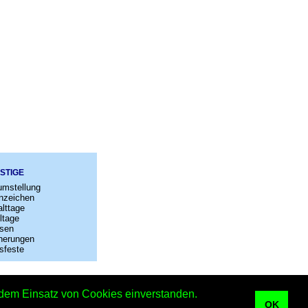
STIGE
umstellung
nzeichen
lttage
ltage
sen
nerungen
sfeste
–
Kontakt
t dem Einsatz von Cookies einverstanden.
OK