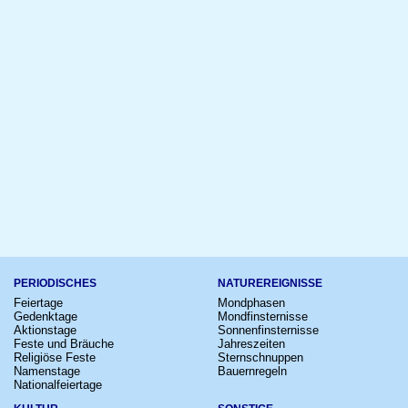
PERIODISCHES
NATUREREIGNISSE
Feiertage
Mondphasen
Gedenktage
Mondfinsternisse
Aktionstage
Sonnenfinsternisse
Feste und Bräuche
Jahreszeiten
Religiöse Feste
Sternschnuppen
Namenstage
Bauernregeln
Nationalfeiertage