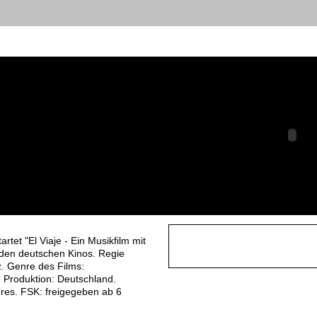
 El Viaje - Ein
 mit Rodrigo
Deutschland
rtet "El Viaje - Ein Musikfilm mit
 den deutschen Kinos. Regie
. Genre des Films:
 Produktion: Deutschland.
tures. FSK: freigegeben ab 6