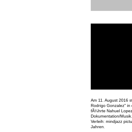
Kinostart:
Musikfilm
Gonzalez
11. August 2016 in 
Am 11. August 2016 sta
Rodrigo Gonzalez" in
fÃ¼hrte Nahuel Lopez
Dokumentation/Musik.
Verleih: mindjazz pic
Jahren.