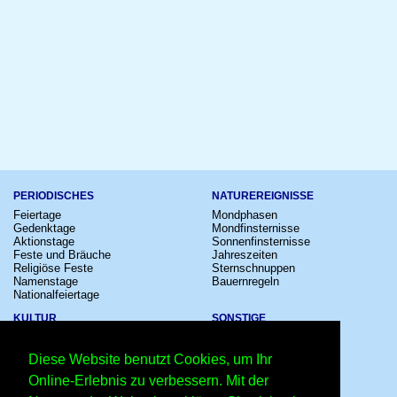
PERIODISCHES
NATUREREIGNISSE
Feiertage
Mondphasen
Gedenktage
Mondfinsternisse
Aktionstage
Sonnenfinsternisse
Feste und Bräuche
Jahreszeiten
Religiöse Feste
Sternschnuppen
Namenstage
Bauernregeln
Nationalfeiertage
KULTUR
SONSTIGE
Konzerte
Zeitumstellung
Kinostarts
Sternzeichen
Diese Website benutzt Cookies, um Ihr
Festivals
Schalttage
Großevents
Wahltage
Online-Erlebnis zu verbessern. Mit der
Fußball
Messen