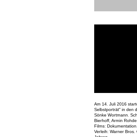
Kinostart
Dein Selb
14. Juli 2016 in Deu
Am 14. Juli 2016 star
Selbstporträt" in den 
Sönke Wortmann. Schau
Bierhoff, Armin Rohde
Films: Dokumentation.
Verleih: Warner Bros