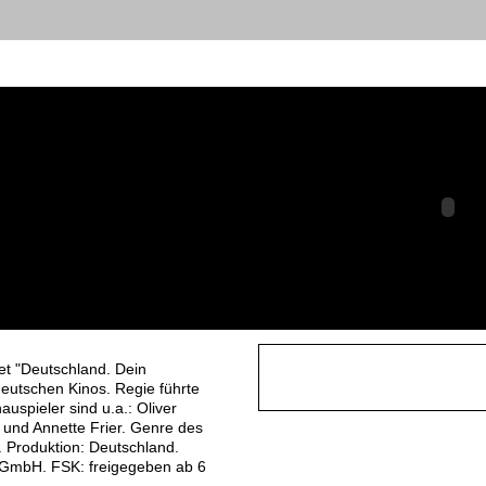
: Deutschland.
stporträt
tschland
tet "Deutschland. Dein
deutschen Kinos. Regie führte
spieler sind u.a.: Oliver
 und Annette Frier. Genre des
 Produktion: Deutschland.
. GmbH. FSK: freigegeben ab 6