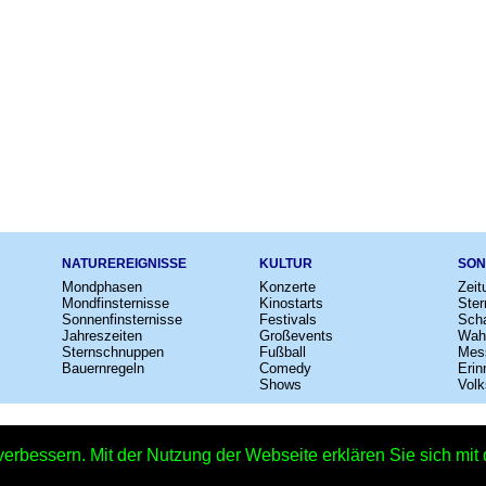
NATUREREIGNISSE
KULTUR
SON
Mondphasen
Konzerte
Zeit
Mondfinsternisse
Kinostarts
Ster
Sonnenfinsternisse
Festivals
Scha
Jahreszeiten
Großevents
Wah
Sternschnuppen
Fußball
Mes
Bauernregeln
Comedy
Erin
Shows
Volk
e
–
Kalender
–
Lexikon
–
App
–
Sitemap
–
Impressum
–
Datenschutzhinweis
verbessern. Mit der Nutzung der Webseite erklären Sie sich mi
rt: Deutschland. Dein Selbstporträt - 14.07.2016 – Copyright © 2026 Kleiner 