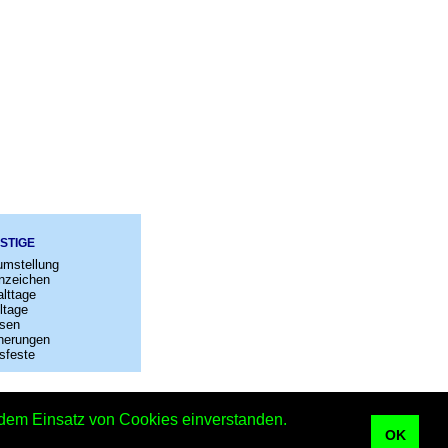
STIGE
umstellung
nzeichen
lttage
ltage
sen
nerungen
sfeste
–
Kontakt
t dem Einsatz von Cookies einverstanden.
Kalender
OK