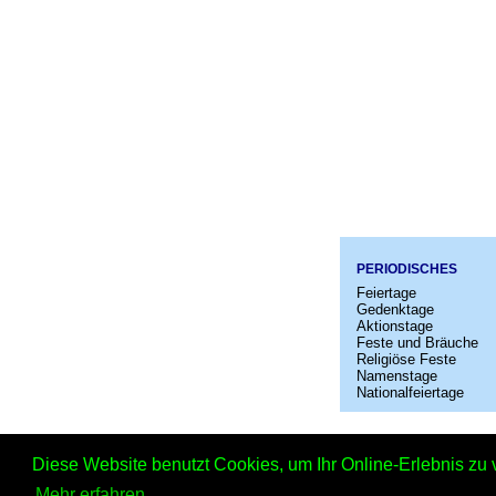
PERIODISCHES
Feiertage
Gedenktage
Aktionstage
Feste und Bräuche
Religiöse Feste
Namenstage
Nationalfeiertage
Startseit
Diese Website benutzt Cookies, um Ihr Online-Erlebnis zu 
Kinosta
Mehr erfahren