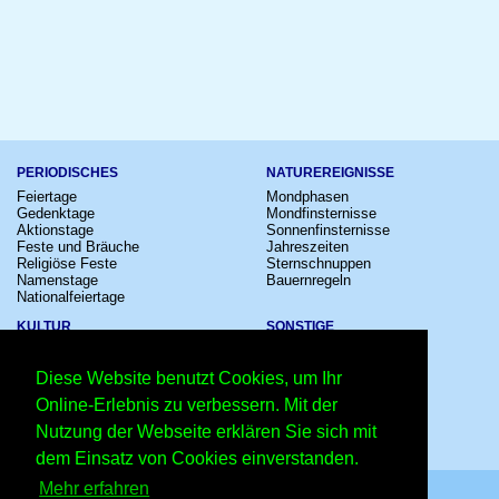
PERIODISCHES
NATUREREIGNISSE
Feiertage
Mondphasen
Gedenktage
Mondfinsternisse
Aktionstage
Sonnenfinsternisse
Feste und Bräuche
Jahreszeiten
Religiöse Feste
Sternschnuppen
Namenstage
Bauernregeln
Nationalfeiertage
KULTUR
SONSTIGE
Konzerte
Zeitumstellung
Kinostarts
Sternzeichen
Diese Website benutzt Cookies, um Ihr
Festivals
Schalttage
Großevents
Wahltage
Online-Erlebnis zu verbessern. Mit der
Fußball
Messen
Nutzung der Webseite erklären Sie sich mit
Comedy
Erinnerungen
Shows
Volksfeste
dem Einsatz von Cookies einverstanden.
Mehr erfahren