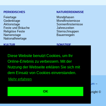
PERIODISCHES
NATUREREIGNISSE
Feiertage
Mondphasen
Gedenktage
Mondfinsternisse
Aktionstage
Sonnenfinsternisse
Feste und Bräuche
Jahreszeiten
Religiöse Feste
Sternschnuppen
Namenstage
Bauernregeln
Nationalfeiertage
KULTUR
SONSTIGE
Konzerte
Zeitumstellung
Kinostarts
Sternzeichen
Diese Website benutzt Cookies, um Ihr
Festivals
Schalttage
Großevents
Wahltage
Online-Erlebnis zu verbessern. Mit der
Fußball
Messen
Nutzung der Webseite erklären Sie sich mit
Comedy
Erinnerungen
Shows
Volksfeste
dem Einsatz von Cookies einverstanden.
Mehr erfahren
Startseite
–
Kalender
–
Lexikon
–
App
–
Sitemap
–
Impressum
–
Datenschutzhinweis
–
Kontakt
OK
Kinostart: Ferdinand - Geht STIERisch ab! - 14.12.2017 – Copyright ©
2026 Kleiner Kalender