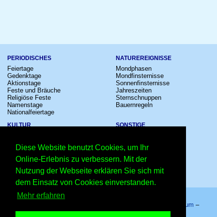
PERIODISCHES
NATUREREIGNISSE
Feiertage
Mondphasen
Gedenktage
Mondfinsternisse
Aktionstage
Sonnenfinsternisse
Feste und Bräuche
Jahreszeiten
Religiöse Feste
Sternschnuppen
Namenstage
Bauernregeln
Nationalfeiertage
KULTUR
SONSTIGE
Konzerte
Zeitumstellung
Kinostarts
Sternzeichen
Diese Website benutzt Cookies, um Ihr
Festivals
Schalttage
Großevents
Wahltage
Online-Erlebnis zu verbessern. Mit der
Fußball
Messen
Nutzung der Webseite erklären Sie sich mit
Comedy
Erinnerungen
Shows
Volksfeste
dem Einsatz von Cookies einverstanden.
Mehr erfahren
Startseite
–
Kalender
–
Lexikon
–
App
–
Sitemap
–
Impressum
–
Datenschutzhinweis
–
Kontakt