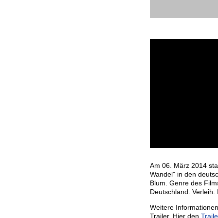
Kinostart:
Ostdeuts
Wandel
6. März 2014 in Deu
Am 06. März 2014 star
Wandel" in den deutsc
Blum. Genre des Film
Deutschland. Verleih: 
Weitere Informationen
Trailer. Hier den
Trail