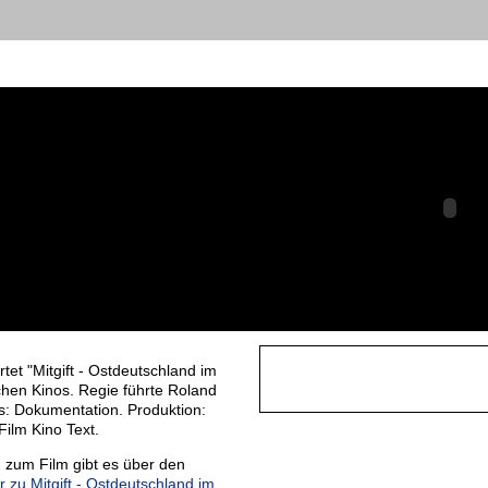
 Mitgift -
chland im
tschland
tet "Mitgift - Ostdeutschland im
hen Kinos. Regie führte Roland
s: Dokumentation. Produktion:
Film Kino Text.
 zum Film gibt es über den
er zu Mitgift - Ostdeutschland im