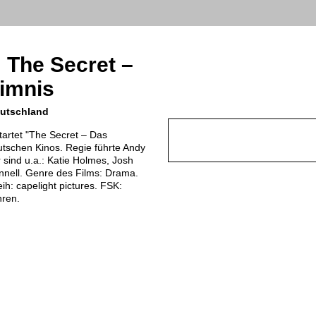
: The Secret –
imnis
eutschland
artet "The Secret – Das
tschen Kinos. Regie führte Andy
 sind u.a.: Katie Holmes, Josh
nnell. Genre des Films: Drama.
ih: capelight pictures. FSK:
hren.